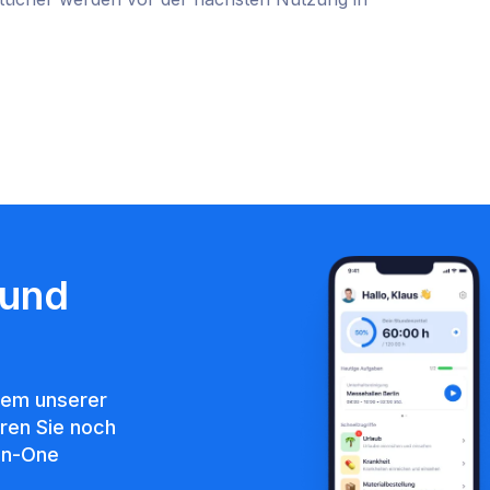
 und
nem unserer
eren Sie noch
-in-One