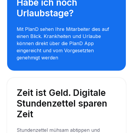
Habe ich noch
Urlaubstage?
Mit PlanD sehen Ihre Mitarbeiter dies auf
einen Blick. Krankheiten und Urlaube
können direkt über die PlanD App
eingereicht und vom Vorgesetzten
genehmigt werden
Zeit ist Geld. Digitale
Stundenzettel sparen
Zeit
Stundenzettel mühsam abtippen und