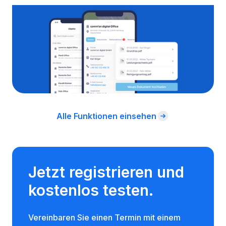
Digitale Objektmappe
Mit der digitalen Objektmappe haben Sie
immer und überall alle Fotos, Dokumente und
Tickets Ihrer Objekte mit dabei.
Alle Funktionen einsehen
Jetzt registrieren und
kostenlos testen.
Vereinbaren Sie einen Termin mit einem