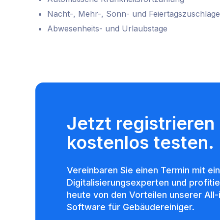
Nacht-, Mehr-, Sonn- und Feiertagszuschläge
Abwesenheits- und Urlaubstage
Jetzt registrieren
kostenlos testen.
Vereinbaren Sie einen Termin mit ei
Digitalisierungsexperten und profiti
heute von den Vorteilen unserer All
Software für Gebäudereiniger.