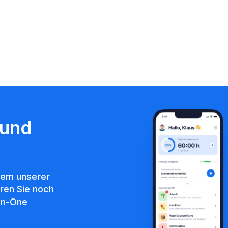
 und
nem unserer
eren Sie noch
-in-One