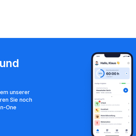
 und
nem unserer
eren Sie noch
-in-One