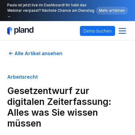
Paula ist jetzt live im Dashboard! Ihr habt das
Webinar verpasst? Nächste Chance am Dienstag
Mehr erfahren
→
Demo buchen
Alle Artikel ansehen
Arbeitsrecht
Gesetzentwurf zur 
digitalen Zeiterfassung: 
Alles was Sie wissen 
müssen