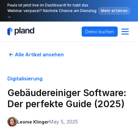
Paula ist jetzt live im Dashboard! Ihr habt das
Webinar verpasst? Nächste Chance am Dienstag
Mehr erfahren
→
Demo buchen
Alle Artikel ansehen
Digitalisierung
Gebäudereiniger Software: 
Der perfekte Guide (2025)
May 5, 2025
Leonie Klinger