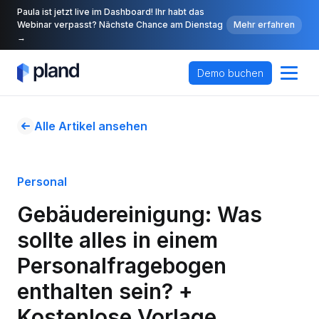
Paula ist jetzt live im Dashboard! Ihr habt das
Webinar verpasst? Nächste Chance am Dienstag
Mehr erfahren
→
Demo buchen
Alle Artikel ansehen
Personal
Gebäudereinigung: Was 
sollte alles in einem 
Personalfragebogen 
enthalten sein? +  
Kostenlose Vorlage 