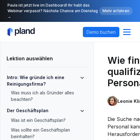
Paula ist jetzt live im Dashboard! Ihr habt das
Webinar verpasst? Nächste Chance am Dienstag
Mehr erfahren
→
Demo buchen
Wie fin
Lektion auswählen
qualifi
Intro: Wie gründe ich eine
Person
Reinigungsfirma?
Was muss ich als Gründer alles
beachten?
Leonie Kl
Der Geschäftsplan
Die Suche nac
Was ist ein Geschäftsplan?
Personal kan
Was sollte ein Geschäftsplan
Herausforder
beinhalten?