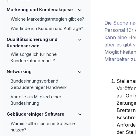
Marketing und Kundenakquise
Welche Marketingstrategien gibt es?
Die Suche nac
Wie finde ich Kunden und Aufträge?
Personal für 
kann eine He
Qualitätssicherung und
aber es gibt 
Kundenservice
Möglichkeiten
Wie sorge ich für hohe
Mitarbeiter zu
Kundenzufriedenheit?
Networking
Stellena
Bundesinnungsverband
Gebäudereiniger Handwerk
Veröffen
auf Onli
Vorteile als Mitglied einer
Zeitung
Bundesinnung
Brettern
Gebäudereiniger Software
Beschrei
Warum sollte man eine Software
Anforde
nutzen?
der Stel