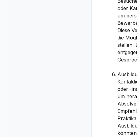
Besuche
oder Kar
um persö
Bewerber
Diese Ve
die Mögl
stellen,
entgege
Gespräc
Ausbildu
Kontakt
oder -in
um hera
Absolven
Empfehl
Praktika
Ausbild
könnten