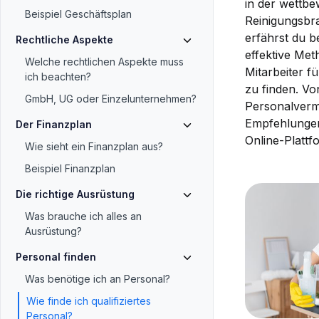
in der wettbe
Beispiel Geschäftsplan
Reinigungsbra
erfährst du b
Rechtliche Aspekte
effektive Met
Welche rechtlichen Aspekte muss
Mitarbeiter f
ich beachten?
zu finden. Vo
GmbH, UG oder Einzelunternehmen?
Personalvermi
Empfehlunge
Der Finanzplan
Online-Plattf
Wie sieht ein Finanzplan aus?
Beispiel Finanzplan
Die richtige Ausrüstung
Was brauche ich alles an
Ausrüstung?
Personal finden
Was benötige ich an Personal?
Wie finde ich qualifiziertes
Personal?