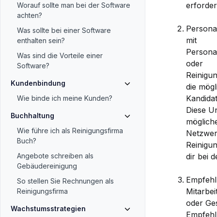
erforder
Worauf sollte man bei der Software
achten?
Personal
Was sollte bei einer Software
mit
enthalten sein?
Persona
Was sind die Vorteile einer
oder
Software?
Reinigun
Kundenbindung
die mögl
Kandidat
Wie binde ich meine Kunden?
Diese U
Buchhaltung
mögliche
Wie führe ich als Reinigungsfirma
Netzwer
Buch?
Reinigu
dir bei 
Angebote schreiben als
Gebäudereinigung
Empfehl
So stellen Sie Rechnungen als
Mitarbei
Reinigungsfirma
oder Ge
Wachstumsstrategien
Empfehl