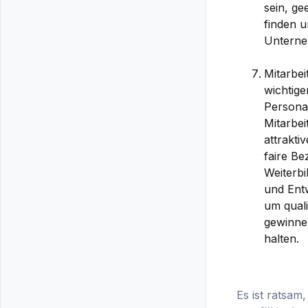
sein, ge
finden u
Unterne
Mitarbei
wichtige
Personal
Mitarbei
attrakti
faire Be
Weiterbi
und Ent
um quali
gewinnen
halten.
Es ist ratsa