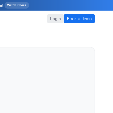
rt!
Watch it here
Login
Book a demo