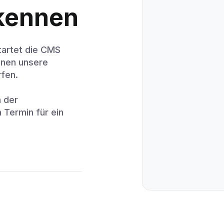
 kennen
tartet die CMS
Ihnen unsere
rfen.
n der
 Termin für ein