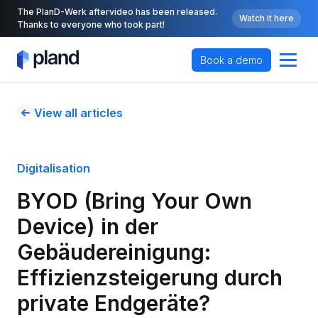
The PlanD-Werk aftervideo has been released.
Watch it here
Thanks to everyone who took part!
Book a demo
View all articles
Digitalisation
BYOD (Bring Your Own 
Device) in der 
Gebäudereinigung: 
Effizienzsteigerung durch 
private Endgeräte?