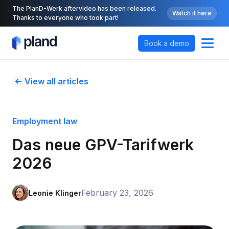
The PlanD-Werk aftervideo has been released.
Watch it here
Thanks to everyone who took part!
Book a demo
View all articles
Employment law
Das neue GPV-Tarifwerk 
2026
February 23, 2026
Leonie Klinger