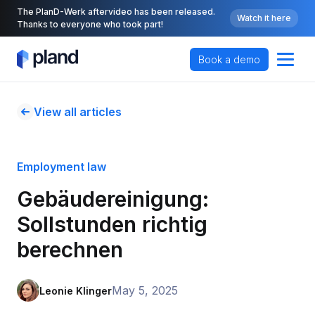
The PlanD-Werk aftervideo has been released.
Watch it here
Thanks to everyone who took part!
Book a demo
View all articles
Employment law
Gebäudereinigung: 
Sollstunden richtig 
berechnen
May 5, 2025
Leonie Klinger