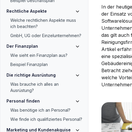
Beispiel Geschäftsplan
In der heutige
Rechtliche Aspekte
der Einsatz v
Welche rechtlichen Aspekte muss
Softwarelösu
ich beachten?
Unternehmen 
das gilt auch 
GmbH, UG oder Einzelunternehmen?
Reinigungsfir
Der Finanzplan
Artikel erfäh
Wie sieht ein Finanzplan aus?
eine spezialis
Gebäudereini
Beispiel Finanzplan
Betracht zieh
Die richtige Ausrüstung
welche Vorteil
Was brauche ich alles an
Unternehmen 
Ausrüstung?
Personal finden
Was benötige ich an Personal?
Wie finde ich qualifiziertes Personal?
Marketing und Kundenakquise