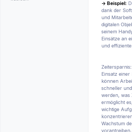
-> Beispiel:
De
dank der Soft
und Mitarbeite
digitalen Obj
seinem Handy
Einsätze an e
und effiziente
Zeitersparnis
Einsatz einer
können Arbei
schneller und 
werden, was Z
ermöglicht es
wichtige Auf
konzentrieren
Wachstum de
vorantreiben.