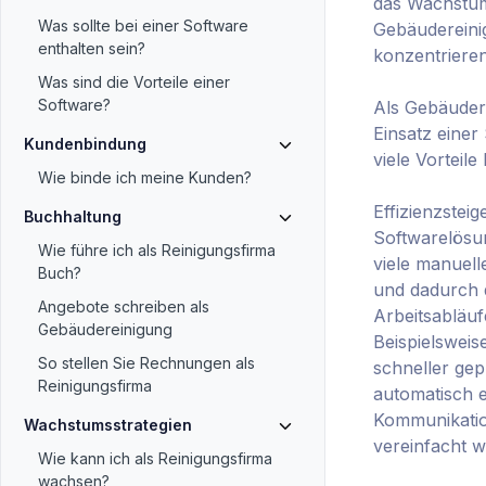
das Wachstum
Was sollte bei einer Software
Gebäudereini
enthalten sein?
konzentrieren
Was sind die Vorteile einer
Software?
Als Gebäuder
Einsatz einer
Kundenbindung
viele Vorteile 
Wie binde ich meine Kunden?
Effizienzsteig
Buchhaltung
Softwarelösun
Wie führe ich als Reinigungsfirma
viele manuell
Buch?
und dadurch d
Angebote schreiben als
Arbeitsabläuf
Gebäudereinigung
Beispielswei
So stellen Sie Rechnungen als
schneller gep
Reinigungsfirma
automatisch er
Kommunikatio
Wachstumsstrategien
vereinfacht w
Wie kann ich als Reinigungsfirma
wachsen?