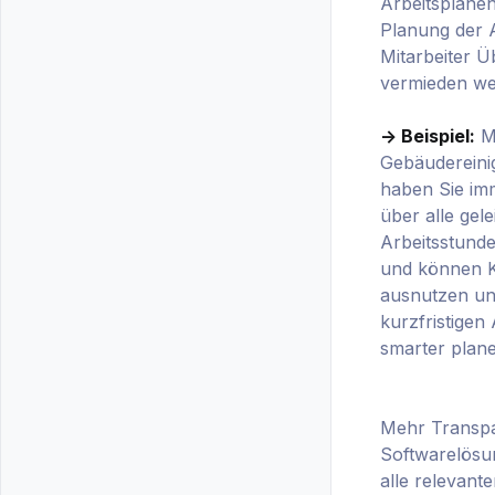
Arbeitsplänen
Planung der A
Mitarbeiter 
vermieden we
-> Beispiel:
Mi
Gebäudereini
haben Sie im
über alle gele
Arbeitsstunde
und können K
ausnutzen un
kurzfristige
smarter plane
Mehr Transpa
Softwarelösun
alle relevant