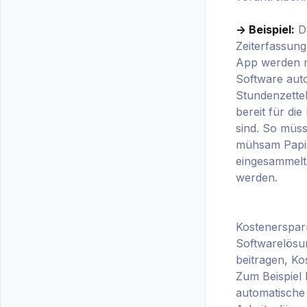
-> Beispiel:
Da
Zeiterfassung
App werden mi
Software auto
Stundenzettel 
bereit für d
sind. So müs
mühsam Papie
eingesammelt
werden.
Kostenersparn
Softwarelösu
beitragen, Ko
Zum Beispiel
automatische 