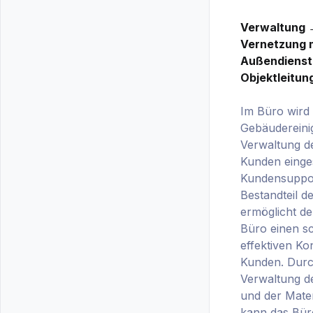
Verwaltung 
Vernetzung 
Außendienst
Objektleitun
Im Büro wird 
Gebäudereini
Verwaltung d
Kunden einges
Kundensupport
Bestandteil d
ermöglicht de
Büro einen s
effektiven Ko
Kunden. Durch
Verwaltung d
und der Mater
kann das Bür