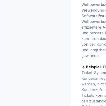
Wettbewerbsvo
Verwendung 
Softwarelösu
Wettbewerbsvo
effizientere 
und bessere
kann sich da
von der Kon
und langfrist
gewinnen.
-> Beispiel:
Ei
Ticket-System
Kundenanlieg
werden, hilft 
Kundenzufried
Tickets könn
den zuständi