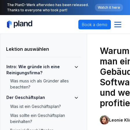
The PlanD-Werk aftervideo has been released.
Watch it here
Thanks to everyone who took part!
Book a demo
Warum 
Lektion auswählen
man ei
Intro: Wie gründe ich eine
Gebäud
Reinigungsfirma?
Softwa
Was muss ich als Gründer alles
beachten?
und we
Der Geschäftsplan
profiti
Was ist ein Geschäftsplan?
Was sollte ein Geschäftsplan
Leonie Kl
beinhalten?