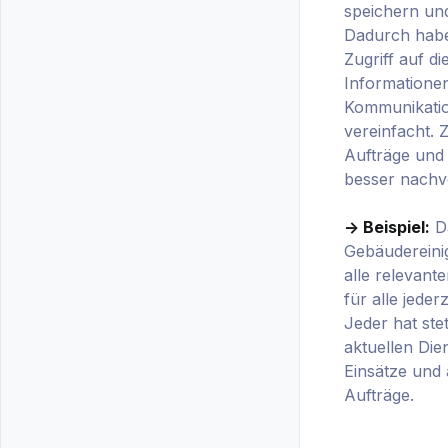
speichern un
Dadurch haben
Zugriff auf di
Informationen
Kommunikatio
vereinfacht.
Aufträge und
besser nachv
-> Beispiel:
Da
Gebäudereini
alle relevant
für alle jeder
Jeder hat ste
aktuellen Dien
Einsätze und
Aufträge.