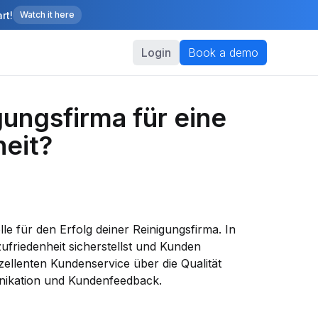
rt!
Watch it here
Login
Book a demo
gungsfirma für eine
eit?
le für den Erfolg deiner Reinigungsfirma. In
ufriedenheit sicherstellst und Kunden
zellenten Kundenservice über die Qualität
unikation und Kundenfeedback.