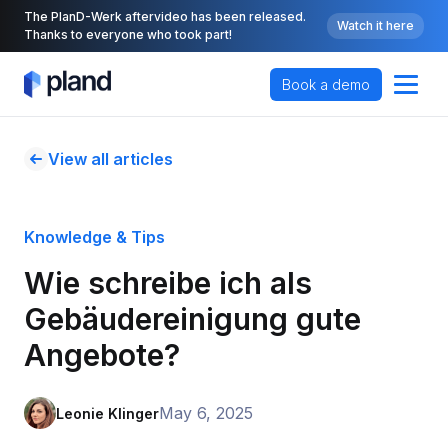
The PlanD-Werk aftervideo has been released.
Watch it here
Thanks to everyone who took part!
Book a demo
View all articles
Knowledge & Tips
Wie schreibe ich als 
Gebäudereinigung gute 
Angebote? 
May 6, 2025
Leonie Klinger