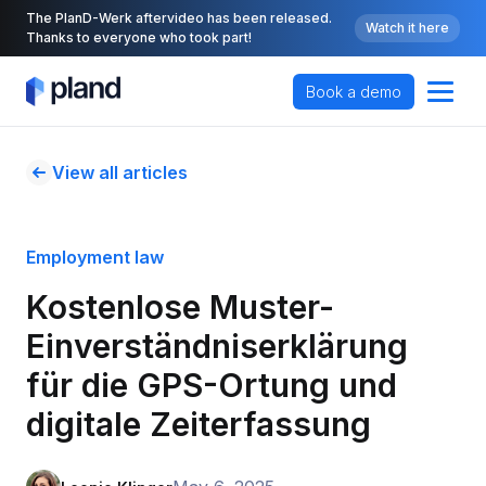
The PlanD-Werk aftervideo has been released.
Watch it here
Thanks to everyone who took part!
Book a demo
View all articles
Employment law
Kostenlose Muster-
Einverständniserklärung 
für die GPS-Ortung und 
digitale Zeiterfassung