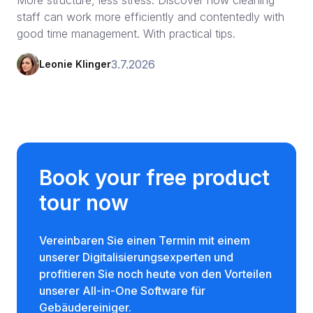
staff can work more efficiently and contentedly with
good time management. With practical tips.
3.7.2026
Leonie Klinger
Book your free product
tour now
Vereinbaren Sie einen Termin mit einem
unserer Digitalisierungsexperten und
profitieren Sie noch heute von den Vorteilen
unserer All-in-One Software für
Gebäudereiniger.